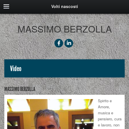
Volti nascosti
MASSIMO BERZOLLA
Video
MASSIMO BERZOLLA
Spirito e
Amore,
musica e
pensiero, cura
e lavoro, non