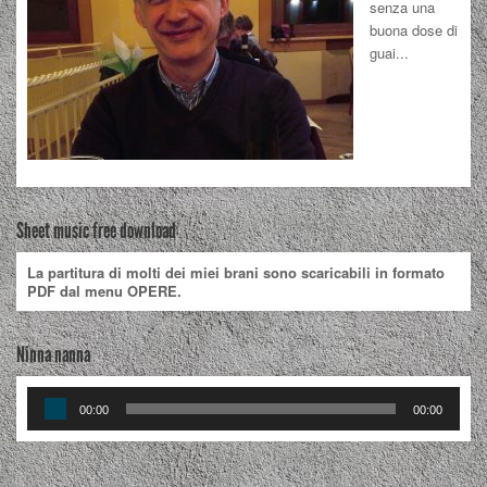
senza una
buona dose di
guai...
Sheet music free download
La partitura di molti dei miei brani sono scaricabili in formato
PDF dal menu OPERE.
Ninna nanna
Audio
00:00
00:00
Player