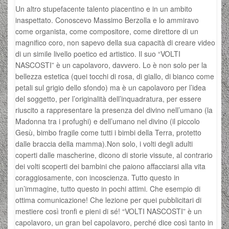
Un altro stupefacente talento piacentino e in un ambito
inaspettato. Conoscevo Massimo Berzolla e lo ammiravo
come organista, come compositore, come direttore di un
magnifico coro, non sapevo della sua capacità di creare video
di un simile livello poetico ed artistico. Il suo “VOLTI
NASCOSTI” è un capolavoro, davvero. Lo è non solo per la
bellezza estetica (quei tocchi di rosa, di giallo, di bianco come
petali sul grigio dello sfondo) ma è un capolavoro per l’idea
del soggetto, per l’originalità dell’inquadratura, per essere
riuscito a rappresentare la presenza del divino nell’umano (la
Madonna tra i profughi) e dell’umano nel divino (il piccolo
Gesù, bimbo fragile come tutti i bimbi della Terra, protetto
dalle braccia della mamma).Non solo, i volti degli adulti
coperti dalle mascherine, dicono di storie vissute, al contrario
dei volti scoperti dei bambini che paiono affacciarsi alla vita
coraggiosamente, con incoscienza. Tutto questo in
un’immagine, tutto questo in pochi attimi. Che esempio di
ottima comunicazione! Che lezione per quei pubblicitari di
mestiere così tronfi e pieni di sé! “VOLTI NASCOSTI” è un
capolavoro, un gran bel capolavoro, perché dice così tanto in