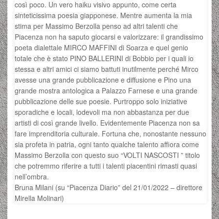
così poco. Un vero haiku visivo appunto, come certa
sinteticissima poesia giapponese. Mentre aumenta la mia
stima per Massimo Berzolla penso ad altri talenti che
Piacenza non ha saputo giocarsi e valorizzare: il grandissimo
poeta dialettale MIRCO MAFFINI di Soarza e quel genio
totale che è stato PINO BALLERINI di Bobbio per i quali io
stessa e altri amici ci siamo battuti inutilmente perché Mirco
avesse una grande pubblicazione e diffusione e Pino una
grande mostra antologica a Palazzo Farnese e una grande
pubblicazione delle sue poesie. Purtroppo solo iniziative
sporadiche e locali, lodevoli ma non abbastanza per due
artisti di così grande livello. Evidentemente Piacenza non sa
fare imprenditoria culturale. Fortuna che, nonostante nessuno
sia profeta in patria, ogni tanto qualche talento affiora come
Massimo Berzolla con questo suo “VOLTI NASCOSTI ” titolo
che potremmo riferire a tutti i talenti piacentini rimasti quasi
nell’ombra.
Bruna Milani (su “Piacenza Diario” del 21/01/2022 – direttore
Mirella Molinari)