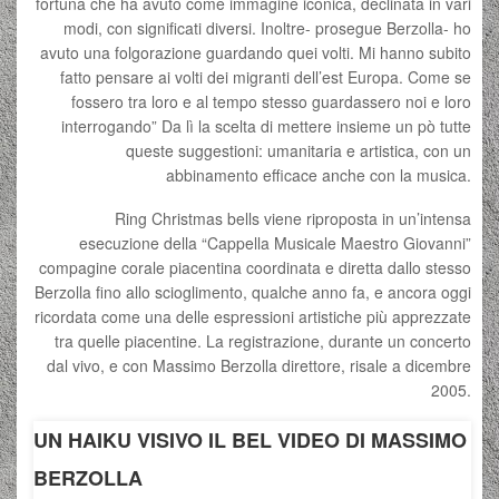
fortuna che ha avuto come immagine iconica, declinata in vari
modi, con significati diversi. Inoltre- prosegue Berzolla- ho
avuto una folgorazione guardando quei volti. Mi hanno subito
fatto pensare ai volti dei migranti dell’est Europa. Come se
fossero tra loro e al tempo stesso guardassero noi e loro
interrogando” Da lì la scelta di mettere insieme un pò tutte
queste suggestioni: umanitaria e artistica, con un
abbinamento efficace anche con la musica.
Ring Christmas bells viene riproposta in un’intensa
esecuzione della “Cappella Musicale Maestro Giovanni”
compagine corale piacentina coordinata e diretta dallo stesso
Berzolla fino allo scioglimento, qualche anno fa, e ancora oggi
ricordata come una delle espressioni artistiche più apprezzate
tra quelle piacentine. La registrazione, durante un concerto
dal vivo, e con Massimo Berzolla direttore, risale a dicembre
2005.
UN HAIKU VISIVO IL BEL VIDEO DI MASSIMO
BERZOLLA