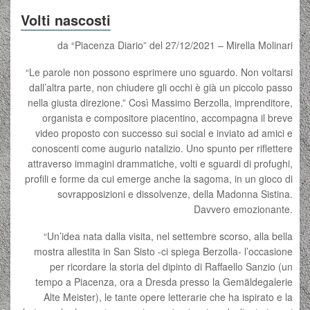
Volti nascosti
da “Piacenza Diario” del 27/12/2021 – Mirella Molinari
“Le parole non possono esprimere uno sguardo. Non voltarsi
dall’altra parte, non chiudere gli occhi è già un piccolo passo
nella giusta direzione.” Così Massimo Berzolla, imprenditore,
organista e compositore piacentino, accompagna il breve
video proposto con successo sui social e inviato ad amici e
conoscenti come augurio natalizio. Uno spunto per riflettere
attraverso immagini drammatiche, volti e sguardi di profughi,
profili e forme da cui emerge anche la sagoma, in un gioco di
sovrapposizioni e dissolvenze, della Madonna Sistina.
Davvero emozionante.
“Un’idea nata dalla visita, nel settembre scorso, alla bella
mostra allestita in San Sisto -ci spiega Berzolla- l’occasione
per ricordare la storia del dipinto di Raffaello Sanzio (un
tempo a Piacenza, ora a Dresda presso la Gemäldegalerie
Alte Meister), le tante opere letterarie che ha ispirato e la